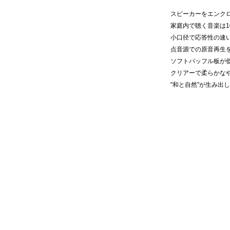
スピーカーをエンク
家庭内で聴く音楽は1
小口径で応答性の速
点音源での原音再生
ソフトバッフル板が
クリアーで柔らかな
"和と自然"が生み出