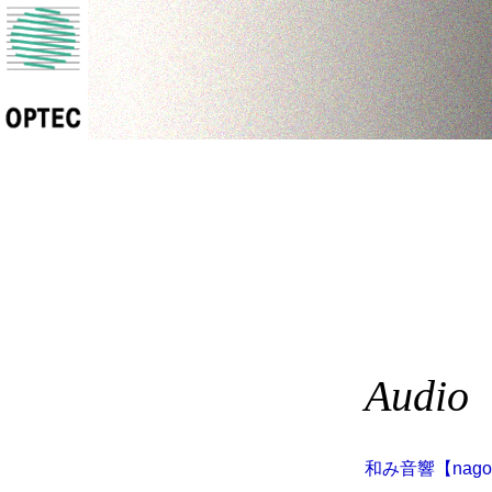
Audio
和み音響【nagom