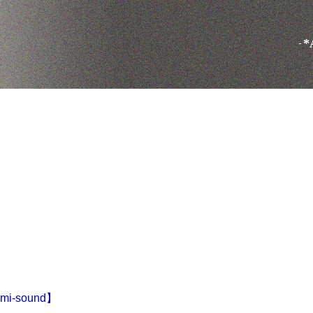
*
i-sound】