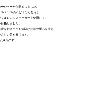
ロージャーから開放しました。
0W＋10Wあれば十分と想定し、
いフルレンジスピーカーを使用して、
を目指しました。
低音を伝えつつも無駄な共振や歪みを抑え、
やさしい音を奏でます。
した逸品です。